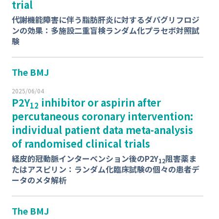
trial
代謝機能障害に伴う脂肪肝炎に対するダパグリフロジ
ンの効果：多施設⼆重盲検ランダム化プラセボ対照試
験
The BMJ
2025/06/04
P2Y
inhibitor or aspirin after
12
percutaneous coronary intervention:
individual patient data meta-analysis
of randomised clinical trials
経⽪的冠動脈インターベンション後のP2Y
阻害薬ま
12
たはアスピリン：ランダム化臨床試験の個々の患者デ
ータのメタ解析
The BMJ