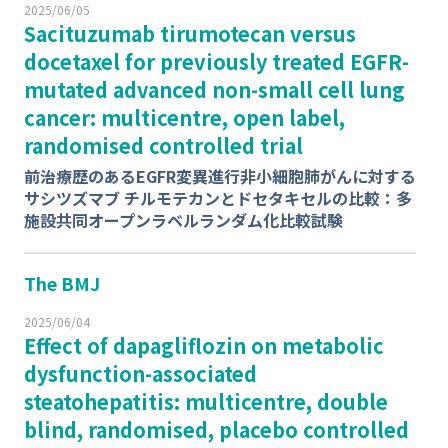
2025/06/05
Sacituzumab tirumotecan versus
docetaxel for previously treated
EGFR
-
mutated advanced non-small cell lung
cancer: multicentre, open label,
randomised controlled trial
前治療歴のある
EGFR
変異進⾏⾮⼩細胞肺がんに対する
サシツズマブ チルモテカンとドセタキセルの⽐較：多
施設共同オープンラベルランダム化⽐較試験
The BMJ
2025/06/04
Effect of dapagliflozin on metabolic
dysfunction-associated
steatohepatitis: multicentre, double
blind, randomised, placebo controlled