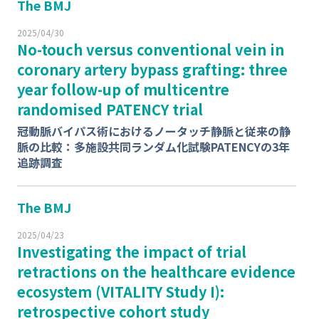
The BMJ
2025/04/30
No-touch versus conventional vein in
coronary artery bypass grafting: three
year follow-up of multicentre
randomised PATENCY trial
冠動脈バイパス術におけるノータッチ静脈と従来の静
脈の⽐較：多施設共同ランダム化試験PATENCYの3年
追跡調査
The BMJ
2025/04/23
Investigating the impact of trial
retractions on the healthcare evidence
ecosystem (VITALITY Study I):
retrospective cohort study