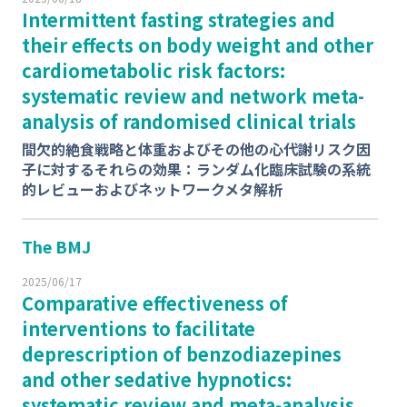
Intermittent fasting strategies and
their effects on body weight and other
cardiometabolic risk factors:
systematic review and network meta-
analysis of randomised clinical trials
間⽋的絶⾷戦略と体重およびその他の⼼代謝リスク因
⼦に対するそれらの効果：ランダム化臨床試験の系統
的レビューおよびネットワークメタ解析
The BMJ
2025/06/17
Comparative effectiveness of
interventions to facilitate
deprescription of benzodiazepines
and other sedative hypnotics:
systematic review and meta-analysis