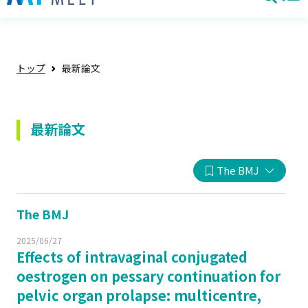
トップ
最新論文
最新論文
The BMJ
The BMJ
2025/06/27
Effects of intravaginal conjugated
oestrogen on pessary continuation for
pelvic organ prolapse: multicentre,