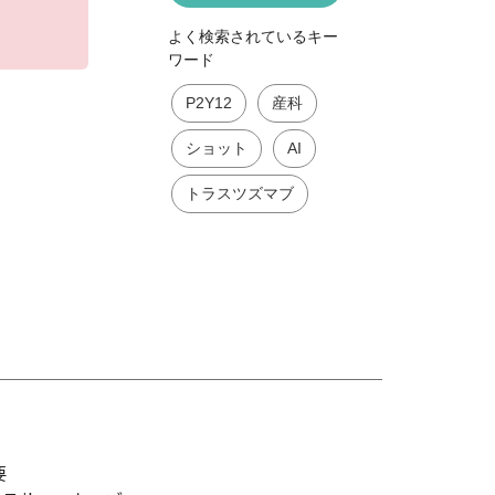
よく検索されているキー
ワード
P2Y12
産科
ショット
AI
トラスツズマブ
要