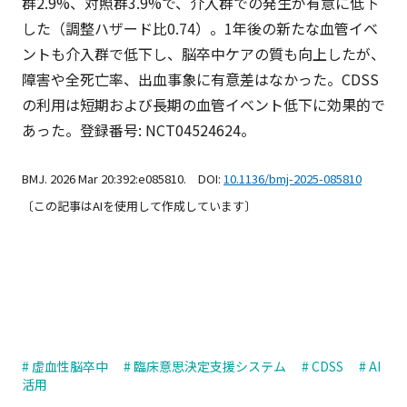
群2.9%、対照群3.9%で、介入群での発生が有意に低下
した（調整ハザード比0.74）。1年後の新たな血管イベ
ントも介入群で低下し、脳卒中ケアの質も向上したが、
障害や全死亡率、出血事象に有意差はなかった。CDSS
の利用は短期および長期の血管イベント低下に効果的で
あった。登録番号: NCT04524624。
BMJ. 2026 Mar 20:392:e085810. DOI:
10.1136/bmj-2025-085810
〔この記事はAIを使用して作成しています〕
# 虚血性脳卒中
# 臨床意思決定支援システム
# CDSS
# AI
活用