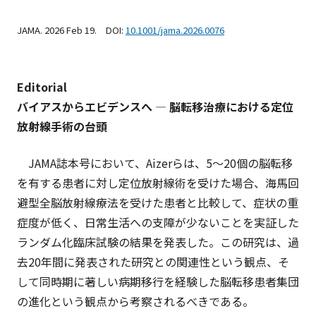
JAMA. 2026 Feb 19. DOI:
10.1001/jama.2026.0076
Editorial
バイアスからエビデンスへ ― 脳転移治療における定位
放射線手術の台頭
JAMA
誌本号において、Aizerらは、5～20個の脳転移
を有する患者に対し定位放射線術を受けた場合、海馬回
避型全脳放射線療法を受けた患者と比較して、症状の重
症度が低く、日常
生活への支障が少ないことを実証した
ランダム化臨床試験の結果を発表した。この研究は、過
去20年間に発表された研究との関連性という観点、そ
して同時期に著しい病期移行を経験した脳転移患者集団
の進化という観点から考察されるべきである。