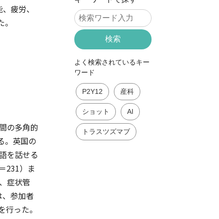
容能、疲労、
た。
検索
よく検索されているキー
ワード
P2Y12
産科
ショット
AI
週間の多角的
トラスツズマブ
る。英国の
英語を話せる
231）ま
動、症状管
は、参加者
を行った。