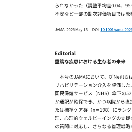
られなかった（調整平均差0.04、95％
不安など一部の副次評価項目では改
JAMA. 2026 May 18. DOI:
10.1001/jama.202
Editorial
重篤な疾患における生存者の未来
本号の
JAMA
において、O’Nei
リハビリテーション介入を評価した
国民保健サービス（NHS）傘下の5
か通訳が確保でき、かつ病院から直接
たは標準ケア群（n＝198）にラ
理、心理的ウェルビーイングの支援
の質問に対応し、さらなる管理戦略