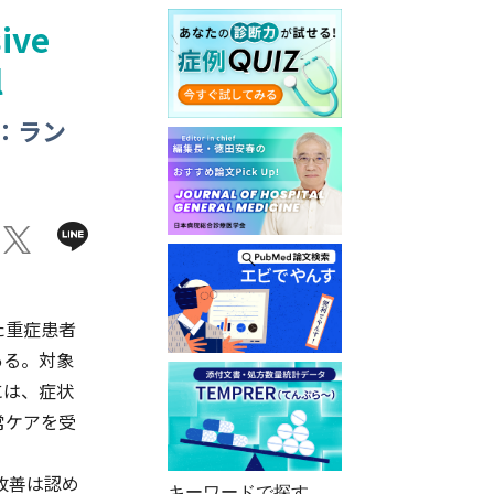
ive
l
：ラン
た重症患者
ある。対象
には、症状
常ケアを受
な改善は認め
キーワードで探す