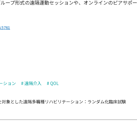
グループ形式の遠隔運動セッションや、オンラインのピアサポ
6.5761
テーション
# 遠隔介入
# QOL
を対象とした遠隔多職種リハビリテーション：ランダム化臨床試験