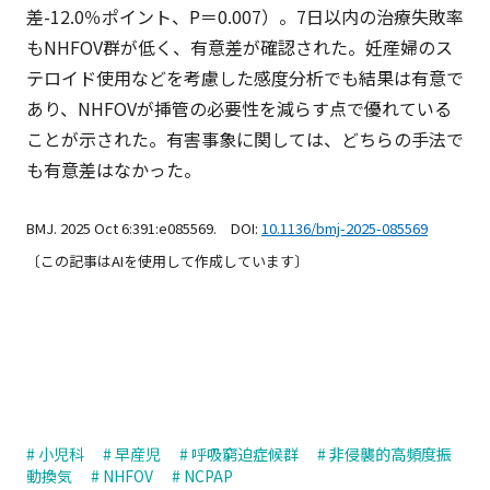
差-12.0％ポイント、P＝0.007）。7日以内の治療失敗率
もNHFOV群が低く、有意差が確認された。妊産婦のス
テロイド使用などを考慮した感度分析でも結果は有意で
あり、NHFOVが挿管の必要性を減らす点で優れている
ことが示された。有害事象に関しては、どちらの手法で
も有意差はなかった。
BMJ. 2025 Oct 6:391:e085569. DOI:
10.1136/bmj-2025-085569
〔この記事はAIを使用して作成しています〕
# 小児科
# 早産児
# 呼吸窮迫症候群
# 非侵襲的高頻度振
動換気
# NHFOV
# NCPAP