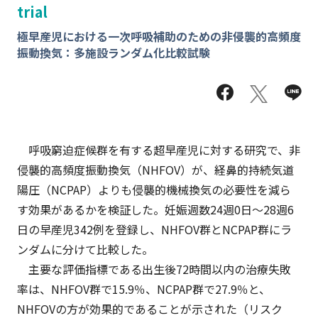
trial
極早産児における一次呼吸補助のための非侵襲的高頻度
振動換気：多施設ランダム化比較試験
呼吸窮迫症候群を有する超早産児に対する研究で、非
侵襲的高頻度振動換気（NHFOV）が、経鼻的持続気道
陽圧（NCPAP）よりも侵襲的機械換気の必要性を減ら
す効果があるかを検証した。妊娠週数24週0日～28週6
日の早産児342例を登録し、NHFOV群とNCPAP群にラ
ンダムに分けて比較した。
主要な評価指標である出生後72時間以内の治療失敗
率は、NHFOV群で15.9％、NCPAP群で27.9％と、
NHFOVの方が効果的であることが示された（リスク