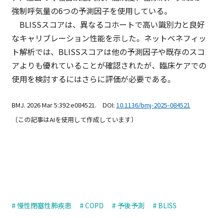
強制呼気量の6つの予測因子を使用している。
BLISSスコアは、異なるコホートで高い識別力と良好
なキャリブレーション性能を示した。ネットベネフィッ
ト解析では、BLISSスコアは他の予測因子や既存のスコ
アよりも優れていることが確認されたが、臨床ケアでの
使用を検討するにはさらに評価が必要である。
BMJ. 2026 Mar 5:392:e084521. DOI:
10.1136/bmj-2025-084521
〔この記事はAIを使用して作成しています〕
# 慢性閉塞性肺疾患
# COPD
# 予後予測
# BLISS