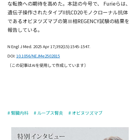
な転換への期待を高めた。
本誌
の今号で、 Furieらは、
遺伝子操作されたタイプII抗CD20モノクローナル抗体
であるオビヌツズマブの第Ⅲ相REGENCY試験の結果を
報告している。
N Engl J Med. 2025 Apr 17;392(15):1545-1547.
DOI:
10.1056/NEJMe2502815
〔この記事はAIを使用して作成しています〕
# 腎臓内科
# ループス腎炎
# オビヌツズマブ