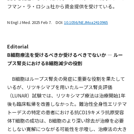
フマン・ラ・ロシュ社から資金提供を受けている。
N Engl J Med. 2025 Feb 7. DOI:
10.1056/NEJMoa2410965
Editorial
B細胞療法を受けるべきか受けるべきでないか ― ルー
プス腎炎におけるB細胞減少の役割
B細胞はループス腎炎の発症に重要な役割を果たして
いるが、リツキシマブを用いたループス腎炎評価
（LUNAR）試験では、リツキシマブ療法は治療開始1年
後も臨床転帰を改善しなかった。難治性全身性エリテマ
トーデスの特定の患者における抗CD19キメラ抗原受容
体T細胞の成功は、B細胞のより深い除去が治療を必要
としない寛解につながる可能性を示唆し、治療法の大き