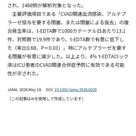
され、1468例が解析対象となった。
主要評価項目である「CVAD関連血流感染、アルテプ
ラーゼ投与を要する閉塞、または閉塞による抜去」の複
合発生率は、t-EDTA群で1000カテーテル日あたり13.1
件、対照群で19.9件であり、t-EDTA群で有意に低下し
た（率比0.68、P＝0.03）。特にアルテプラーゼを要す
る閉塞が有意に減少した。以上より、4％ t-EDTAロック
液はICU患者のCVAD関連合併症予防に有効である可能
性が示された。
JAMA. 2026 May 18. DOI:
10.1001/jama.2026.6025
〔この記事はAIを使用して作成しています〕