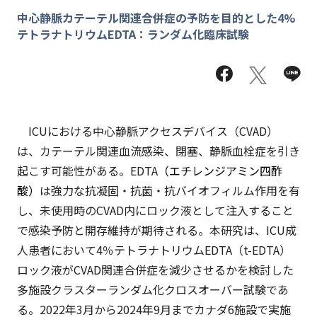
中心静脈カテーテル関連合併症の予防を目的とした4%
テトラナトリウムEDTA：ランダム化臨床試験
ICUにおける中心静脈アクセスデバイス（CVAD）
は、カテーテル関連血流感染、閉塞、静脈血栓症を引き
起こす可能性がある。EDTA
（エチレンジアミン四酢
酸）
は強力な抗凝固・抗菌・抗バイオフィルム作用を有
し、未使用時のCVAD内にロック液として注入すること
で感染予防と開存維持が期待される。本研究は、ICU成
人患者において4％テトラナトリウムEDTA（t-EDTA）
ロック液がCVAD関連合併症を減少させるかを検討した
多施設クラスターランダム化クロスオーバー試験であ
る。2022年3月から2024年9月までカナダ6施設で実施