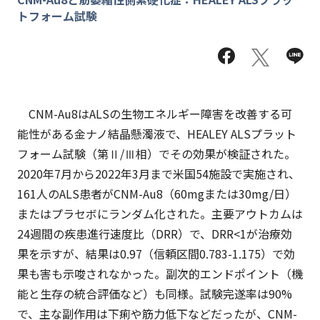
トフォーム試験
CNM-Au8はALSの生物エネルギー障害を改善する可
能性がある金ナノ結晶懸濁液で、HEALEY ALSプラット
フォーム試験（第Ⅱ/Ⅲ相）でその効果が検証された。
2020年7月から2022年3月まで米国54施設で実施され、
161人のALS患者がCNM-Au8（60mgまたは30mg/日）
またはプラセボにランダム化された。主要アウトカムは
24週間の疾患進行速度比（DRR）で、DRR<1が治療効
果を示すが、結果は0.97（信頼区間0.783-1.175）で効
果も害も示唆されなかった。副次的エンドポイント（機
能と生存の統合評価など）も同様。試験完遂率は90%
で、主な副作用は下痢や筋力低下などだったが、CNM-