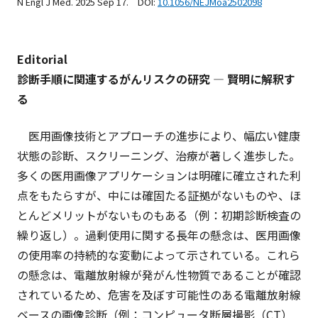
N Engl J Med. 2025 Sep 17. DOI:
10.1056/NEJMoa2502098
Editorial
診断手順に関連するがんリスクの研究 — 賢明に解釈す
る
医用画像技術とアプローチの進歩により、幅広い健康
状態の診断、スクリーニング、治療が著しく進歩した。
多くの医用画像アプリケーションは明確に確立された利
点をもたらすが、中には確固たる証拠がないものや、ほ
とんどメリットがないものもある（例：初期診断検査の
繰り返し）。過剰使用に関する長年の懸念は、医用画像
の使用率の持続的な変動によって示されている。これら
の懸念は、電離放射線が発がん性物質であることが確認
されているため、危害を及ぼす可能性のある電離放射線
ベースの画像診断（例：コンピュータ断層撮影（CT）