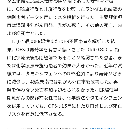
ダム化時に55歳未満かつ閉経前であった女性を対象
に、OFS施行群と非施行群を比較したランダム化試験の
個別患者データを用いてメタ解析を行った。主要評価項
目は浸潤性乳がん再発、乳がん死亡、その他の死亡、お
よび総死亡とした。
15,075例のER陽性またはER不明患者を解析した結
果、OFSは再発率を有意に低下させた（RR 0.82）。特
に化学療法後も閉経前であることが確認された患者、ま
たは化学療法未施行患者で効果が大きかった。近年の試
験では、タモキシフェンへのOFS追加により再発がさら
に減少し、45歳未満では乳がん死亡率も改善した。再
発を伴わない死亡増加は認められなかった。ER陽性早
期乳がんの閉経前女性では、化学療法やタモキシフェン
を併用していても、OFSは15年にわたり再発および死亡
リスクを有意に低下させる。