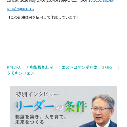
Lancet. 2026 May 2;407(10540):1699-1711. DOI:
10.1016/S0140-
6736(26)00313-2
〔この記事はAIを使用して作成しています〕
# 乳がん
# 卵巣機能抑制
# エストロゲン受容体
# OFS
#
タモキシフェン