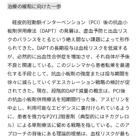
治療の緩和に向けた一歩
経皮的冠動脈インターベンション（PCI）後の抗血小
板剤併用療法（DAPT）の発展は、虚血予防と出血リス
クのバランスをとるという絶え間ない課題によって形作
られてきた。DAPTの長期投与は血栓リスクを低減する
が、必然的に出血性合併症を増加させ、それ自体が予後
不良と関連している。このジレンマから患者転帰を最適
化する手段として、抗血小板剤の強度または投与期間を
徐々に減らしていくデエスカレーション戦略の検討が促
されてきた。現在、段階的DAPT減量の概念は、PCI後
の抗血小板剤併用療法を短期間行った後、アスピリンを
中止し、利用可能なエビデンスに裏付けられているよう
に、患者を強力なP2Y12阻害剤（典型的にはチカグレロ
ル）による単剤療法に留める戦略を指している。このア
プローチの背後にある理論的根拠は、血栓リスクが最も