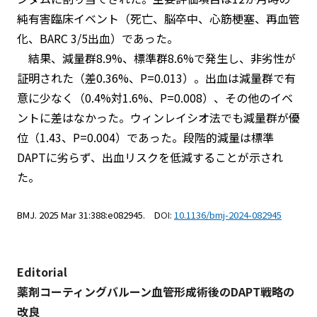
純有害臨床イベント（死亡、脳卒中、心筋梗塞、再血管
化、BARC 3/5出血）であった。
結果、減量群8.9%、標準群8.6%で発生し、非劣性が
証明された（差0.36%、P=0.013）。出血は減量群で有
意に少なく（0.4%対1.6%、P=0.008）、その他のイベ
ントに差はなかった。ウィンレイシオ法でも減量群が優
位（1.43、P=0.004）であった。段階的減量は標準
DAPTに劣らず、出血リスクを低減することが示され
た。
BMJ. 2025 Mar 31:388:e082945. D
OI:
10.1136/bmj-2024-082945
Editorial
薬剤コーティングバルーン血管形成術後のDAPT戦略の
改良