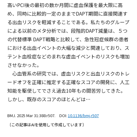
高いPCI後の最初の数か月間に虚血保護を最大限に高
め、同時に比較的一定のままでDAPT期間に直接関連す
る出血リスクを軽減することである。私たちのグループ
による以前のメタ分析では、段階的DAPT減量は、５つ
の代替標準 DAPT戦略と比較して、急性冠症候群の患者
における出血イベントの大幅な減少と関連しており、ス
テント血栓症などのまれな虚血イベントのリスクも増加
させなかった。
心血管系の研究では、虚血リスクと出血リスクのトレ
ードオフを正確に推定する正確なスコアの開発に、人工
知能を駆使してでさえ過去10年もの間苦労してきた。
しかし、既存のスコアのほとんどは…
BMJ. 2025 Mar 31:388:r507. DOI:
10.1136/bmj.r507
〔この記事はAIを使用して作成しています〕