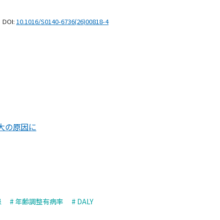
. DOI:
10.1016/S0140-6736(26)00818-4
大の原因に
患
# 年齢調整有病率
# DALY