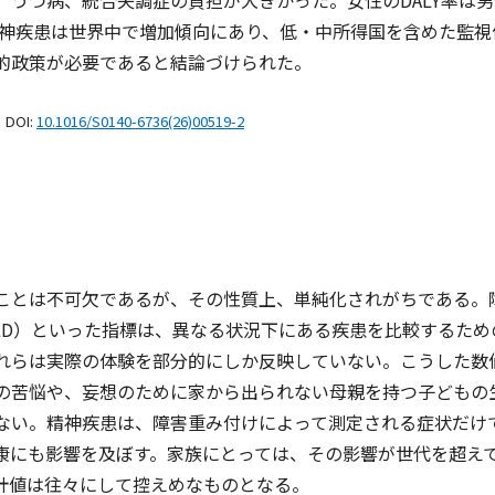
、うつ病、統合失調症の負担が大きかった。女性のDALY率は
。精神疾患は世界中で増加傾向にあり、低・中所得国を含めた監視
的政策が必要であると結論づけられた。
. DOI:
10.1016/S0140-6736(26)00519-2
とは不可欠であるが、その性質上、単純化されがちである。
YLD）といった指標は、異なる状況下にある疾患を比較するた
れらは実際の体験を部分的にしか反映していない。こうした数
の苦悩や、妄想のために家から出られない母親を持つ子どもの
ない。精神疾患は、障害重み付けによって測定される症状だけ
康にも影響を及ぼす。家族にとっては、その影響が世代を超え
計値は往々にして控えめなものとなる。