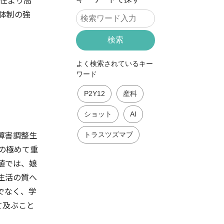
男性より高
体制の強
検索
よく検索されているキー
ワード
P2Y12
産科
ショット
AI
障害調整生
トラスツズマブ
めの極めて重
値では、娘
生活の質へ
でなく、学
て及ぶこと