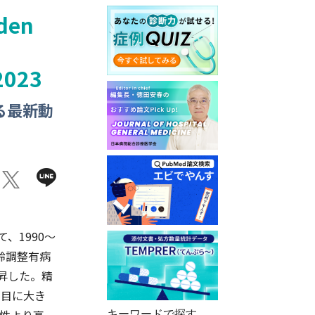
rden
 2023
る最新動
、1990～
年齢調整有病
上昇した。精
番目に大き
キーワードで探す