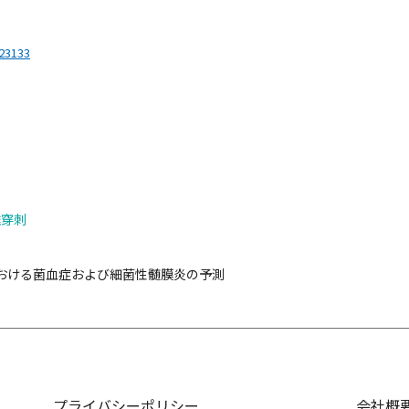
.23133
椎穿刺
における菌血症および細菌性髄膜炎の予測
プライバシーポリシー
会社概