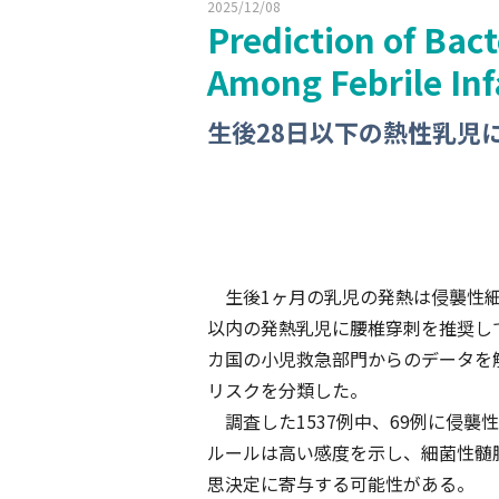
2025/12/08
Prediction of Bac
Among Febrile Inf
生後28日以下の熱性乳児
生後1ヶ月の乳児の発熱は侵襲性細
以内の発熱乳児に腰椎穿刺を推奨し
カ国の小児救急部門からのデータを
リスクを分類した。
調査した1537例中、69例に侵襲性細
ルールは高い感度を示し、細菌性髄
思決定に寄与する可能性がある。