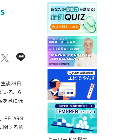
is
生後28日
ている。6
数を基に低
PECARN
に関する意
キーワードで探す