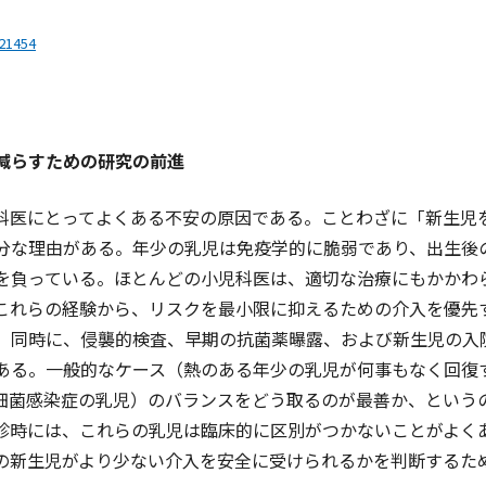
.21454
減らすための研究の前進
医にとってよくある不安の原因である。ことわざに「新生児
分な理由がある。年少の乳児は免疫学的に脆弱であり、出生後
を負っている。ほとんどの小児科医は、適切な治療にもかかわ
これらの経験から、リスクを最小限に抑えるための介入を優先
。同時に、侵襲的検査、早期の抗菌薬曝露、および新生児の入
ある。一般的なケース（熱のある年少の乳児が何事もなく回復
細菌感染症の乳児）のバランスをどう取るのが最善か、という
診時には、これらの乳児は臨床的に区別がつかないことがよく
の新生児がより少ない介入を安全に受けられるかを判断するた