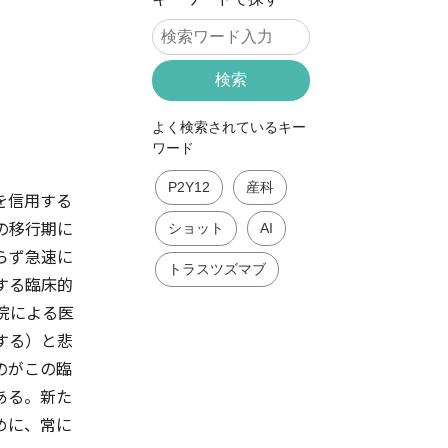
検索
よく検索されているキー
ワード
P2Y12
産科
を信用する
の移行期に
ショット
AI
らず急速に
トラスツズマブ
する臨床的
院による医
する）と悲
のがこの臨
ある。新た
めに、常に