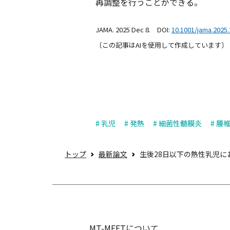
再調整を行うことができる。
JAMA. 2025 Dec 8. DOI:
10.1001/jama.2025
〔この記事はAIを使用して作成しています〕
# 乳児
# 発熱
# 細菌性髄膜炎
# 腰
トップ
最新論文
生後28日以下の熱性乳児
MT-MEETについて