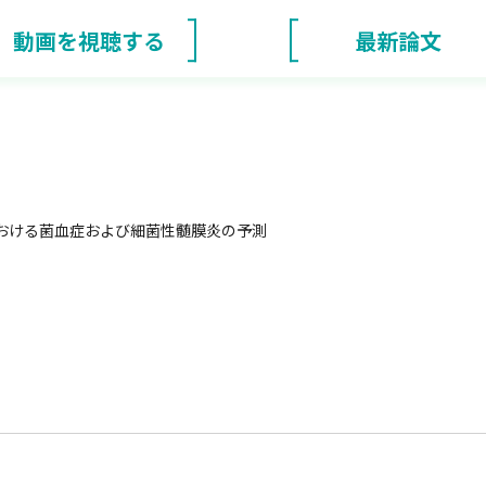
動画を視聴する
最新論文
における菌血症および細菌性髄膜炎の予測