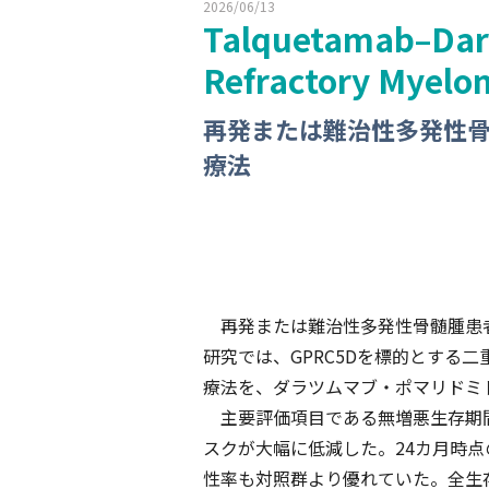
2026/06/13
Talquetamab–Dar
Refractory Myelo
再発または難治性多発性
療法
再発または難治性多発性骨髄腫患者を
研究では、GPRC5Dを標的とする
療法を、ダラツムマブ・ポマリドミ
主要評価項目である無増悪生存期間
スクが大幅に低減した。24カ月時
性率も対照群より優れていた。全生