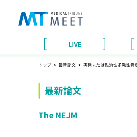
LIVE
トップ
最新論文
再発または難治性多発性骨
最新論文
The NEJM