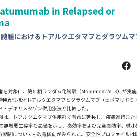
atumumab in Relapsed or
ma
骨髄腫におけるトアルクエタマブとダラツムマ
対象に、第Ⅲ相ランダム化試験（MonumenTAL-3）が実
二重特異性抗体トアルクエタマブとダラツムマブ（±ポマリドミ
ド・デキサメタゾン併用療法と比較した。
は、トアルクエタマブ併用群で有意に延長し、疾患進行また
点の無増悪生存率も高値を示し、奏効率および完全奏効率、微小
存期間についても改善傾向がみられた。安全性プロファイルは