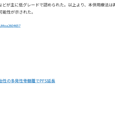
などが主に低グレードで認められた。以上より、本併用療法は
可能性が示された。
EJMoa2604657
性の多発性骨髄腫でPFS延長