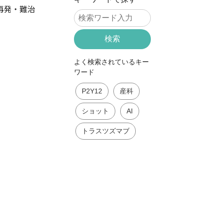
再発・難治
検索
よく検索されているキー
ワード
P2Y12
産科
ショット
AI
トラスツズマブ