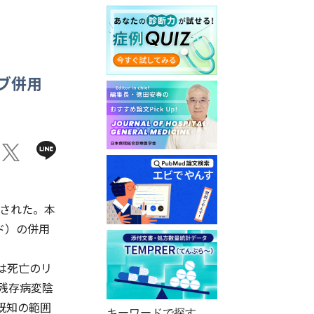
ブ併用
施された。本
ド）の併用
は死亡のリ
残存病変陰
既知の範囲
キーワードで探す