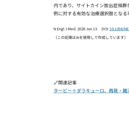
内であり、サイトカイン放出症候群
例に対する有効な治療選択肢となる
N Engl J Med. 2026 Jun 13. DOI:
10.1056/N
〔この記事はAIを使用して作成しています〕
🔗関連記事
タービー＋ダラキューロ、再発・難治