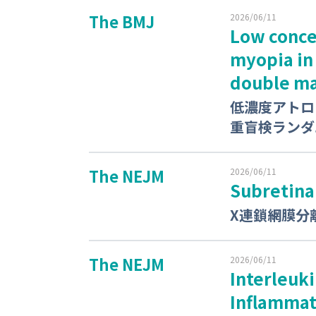
The BMJ
2026/06/11
Low conce
myopia in 
double ma
低濃度アトロ
重盲検ランダ
The NEJM
2026/06/11
Subretina
X連鎖網膜分
The NEJM
2026/06/11
Interleuk
Inflammat