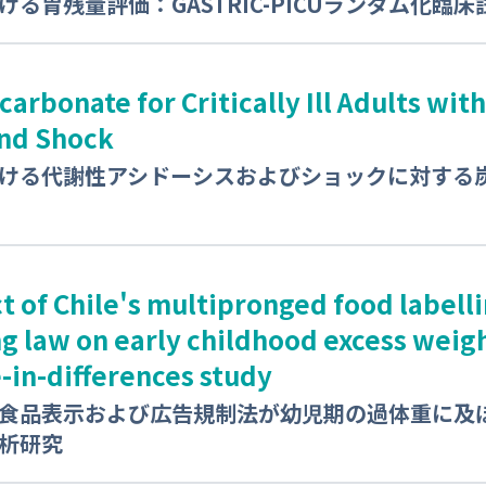
る胃残量評価：GASTRIC-PICUランダム化臨床
arbonate for Critically Ill Adults wit
and Shock
ける代謝性アシドーシスおよびショックに対する
t of Chile's multipronged food labell
g law on early childhood excess weigh
-in-differences study
食品表示および広告規制法が幼児期の過体重に及
析研究