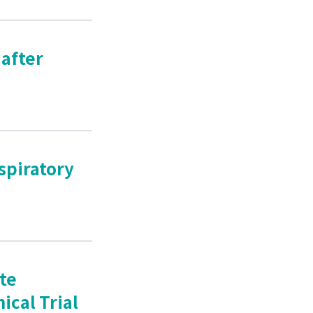
 after
spiratory
te
cal Trial