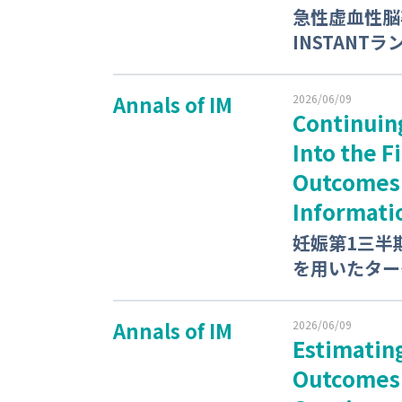
急性虚血性脳
INSTANT
Annals of IM
2026/06/09
Continuin
Into the 
Outcomes:
Informati
妊娠第1三半
を用いたター
Annals of IM
2026/06/09
Estimating
Outcomes 