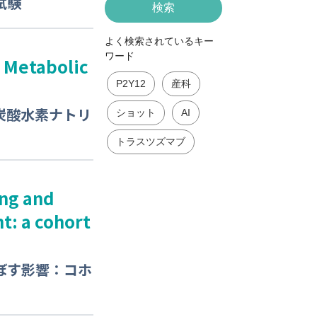
試験
検索
よく検索されているキー
ワード
h Metabolic
P2Y12
産科
炭酸水素ナトリ
ショット
AI
トラスツズマブ
ing and
t: a cohort
ぼす影響：コホ