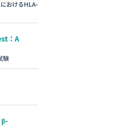
におけるHLA-
rest：A
試験
 β-