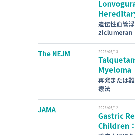
Lonvogura
Heredita
遺伝性血管浮腫
ziclumeran
The NEJM
2026/06/13
Talquetam
Myeloma
再発または難
療法
JAMA
2026/06/12
Gastric Re
Children：