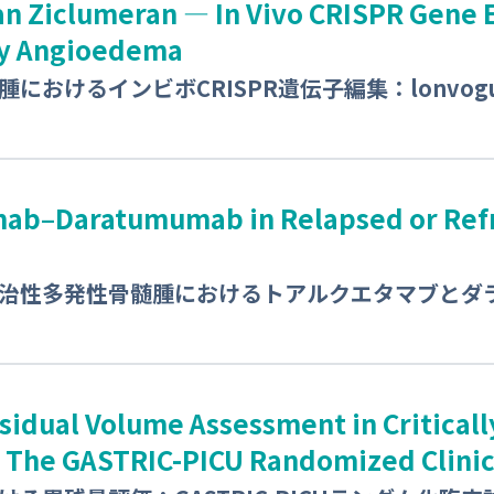
n Ziclumeran — In Vivo CRISPR Gene E
ry Angioedema
におけるインビボCRISPR遺伝子編集：lonvogu
ab–Daratumumab in Relapsed or Ref
治性多発性骨髄腫におけるトアルクエタマブとダ
sidual Volume Assessment in Critically
The GASTRIC-PICU Randomized Clinica