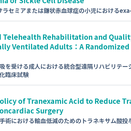
a or Sickle Cell Disease
サラセミアまたは鎌状赤血球症の小児におけるexa-c
 Telehealth Rehabilitation and Quality
lly Ventilated Adults：A Randomized 
吸を受ける成人における統合型遠隔リハビリテー
化臨床試験
olicy of Tranexamic Acid to Reduce T
Noncardiac Surgery
手術における輸血低減のためのトラネキサム酸投