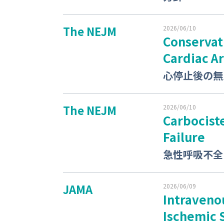
The NEJM
2026/06/10
Conservat
Cardiac Ar
心停止後の無
The NEJM
2026/06/10
Carbociste
Failure
急性呼吸不全
JAMA
2026/06/09
Intravenou
Ischemic 