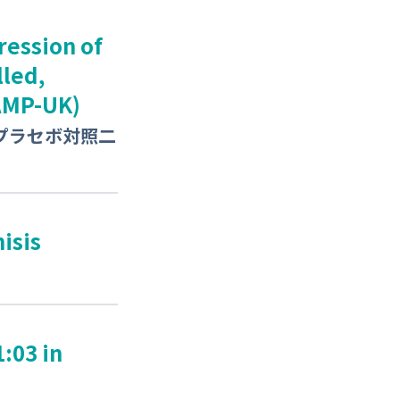
ression of
lled,
HAMP-UK)
プラセボ対照二
isis
:03 in