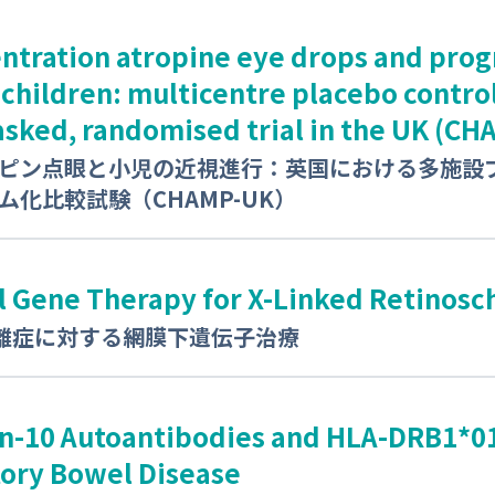
ntration atropine eye drops and prog
children: multicentre placebo contro
sked, randomised trial in the UK (C
ピン点眼と小児の近視進行：英国における多施設
ム化比較試験（CHAMP-UK）
l Gene Therapy for X-Linked Retinosch
離症に対する網膜下遺伝子治療
in-10 Autoantibodies and HLA-DRB1*01
ory Bowel Disease