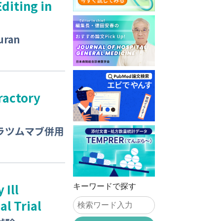
diting in
ran
ractory
ラツムマブ併用
 Ill
キーワードで探す
l Trial