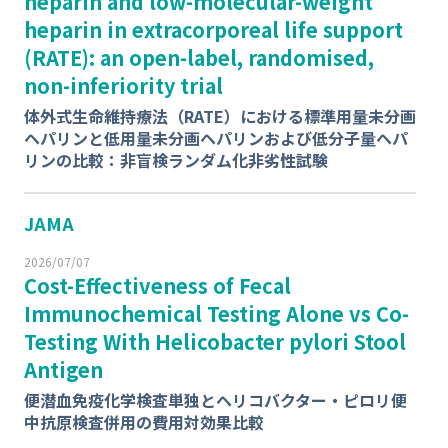
heparin and low-molecular-weight
heparin in extracorporeal life support
(RATE): an open-label, randomised,
non-inferiority trial
体外式生命維持療法（RATE）における標準用量未分画
ヘパリンと低用量未分画ヘパリンおよび低分子量ヘパ
リンの比較：非盲検ランダム化非劣性試験
JAMA
2026/07/07
Cost-Effectiveness of Fecal
Immunochemical Testing Alone vs Co-
Testing With
Helicobacter pylori
Stool
Antigen
便潜血免疫化学検査単独と
ヘリコバクター・ピロリ
便
中抗原検査併用の費用対効果比較