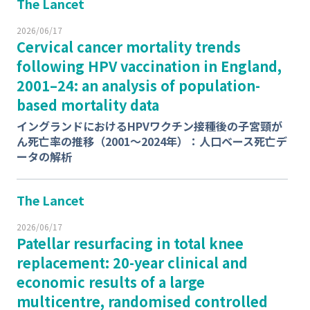
The Lancet
2026/06/17
Cervical cancer mortality trends
following HPV vaccination in England,
2001–24: an analysis of population-
based mortality data
イングランドにおけるHPVワクチン接種後の子宮頸が
ん死亡率の推移（2001～2024年）：人口ベース死亡デ
ータの解析
The Lancet
2026/06/17
Patellar resurfacing in total knee
replacement: 20-year clinical and
economic results of a large
multicentre, randomised controlled