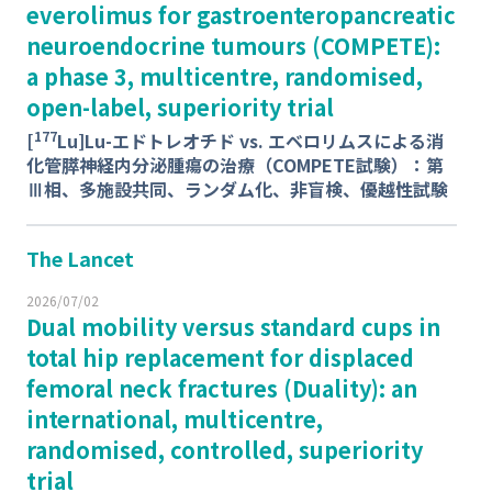
everolimus for gastroenteropancreatic
neuroendocrine tumours (COMPETE):
a phase 3, multicentre, randomised,
open-label, superiority trial
177
[
Lu]Lu-エドトレオチド vs. エベロリムスによる消
化管膵神経内分泌腫瘍の治療（COMPETE試験）：第
Ⅲ相、多施設共同、ランダム化、非盲検、優越性試験
The Lancet
2026/07/02
Dual mobility versus standard cups in
total hip replacement for displaced
femoral neck fractures (Duality): an
international, multicentre,
randomised, controlled, superiority
trial