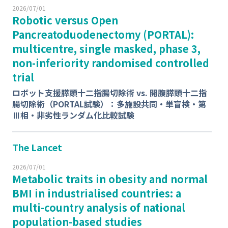
2026/07/01
Robotic versus Open
Pancreatoduodenectomy (PORTAL):
multicentre, single masked, phase 3,
non-inferiority randomised controlled
trial
ロボット支援膵頭十二指腸切除術 vs. 開腹膵頭十二指
腸切除術（PORTAL試験）：多施設共同・単盲検・第
Ⅲ相・非劣性ランダム化比較試験
The Lancet
2026/07/01
Metabolic traits in obesity and normal
BMI in industrialised countries: a
multi-country analysis of national
population-based studies