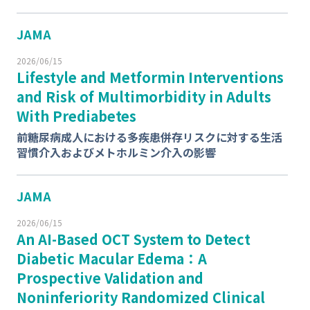
JAMA
2026/06/15
Lifestyle and Metformin Interventions
and Risk of Multimorbidity in Adults
With Prediabetes
前糖尿病成人における多疾患併存リスクに対する生活
習慣介入およびメトホルミン介入の影響
JAMA
2026/06/15
An AI-Based OCT System to Detect
Diabetic Macular Edema：A
Prospective Validation and
Noninferiority Randomized Clinical