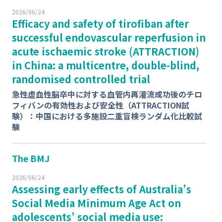
2026/06/24
Efficacy and safety of tirofiban after
successful endovascular reperfusion in
acute ischaemic stroke (ATTRACTION)
in China: a multicentre, double-blind,
randomised controlled trial
急性虚血性脳卒中に対する血管内再灌流成功後のチロ
フィバンの有効性および安全性（ATTRACTION試
験）：中国における多施設二重盲検ランダム化比較試
験
The BMJ
2026/06/24
Assessing early effects of Australia’s
Social Media Minimum Age Act on
adolescents’ social media use: