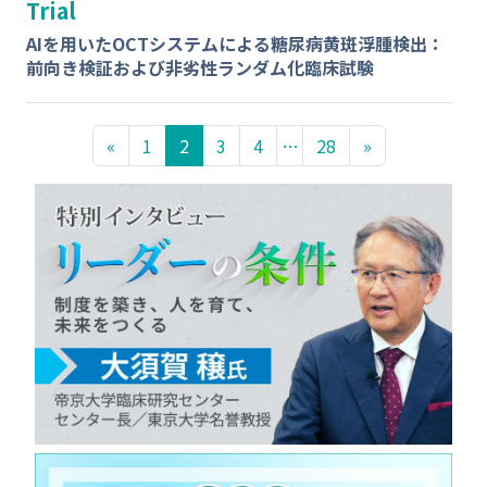
Trial
AIを用いたOCTシステムによる糖尿病黄斑浮腫検出：
前向き検証および非劣性ランダム化臨床試験
«
1
2
3
4
…
28
»